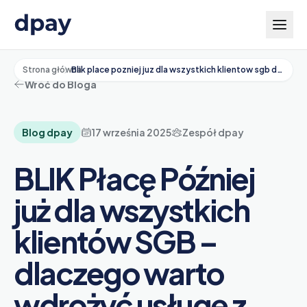
Strona główna
Blik place pozniej juz dla wszystkich klientow sgb dlaczego warto wdrozyc z dpay
Wróć do Bloga
Blog dpay
17 września 2025
Zespół dpay
BLIK Płacę Później
już dla wszystkich
klientów SGB –
dlaczego warto
wdrożyć usługę z