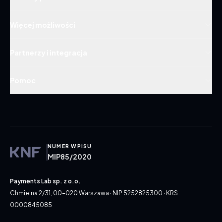
Więcej możliwości
Partnerzy i integracja
Pomoc
NUMER WPISU
MIP85/2020
Payments Lab sp. z o.o.
Chmielna 2/31, 00-020 Warszawa · NIP 5252825300 · KRS
0000845085