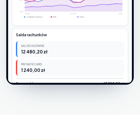
0 zł
12.06
26.06
11.07
Szybkie przelewy
BLIK
Karty
Salda rachunków
SALDO GŁÓWNE
12 480,20 zł
PAYSAFECARD
1 240,00 zł
Suma sald
13 720,20 zł