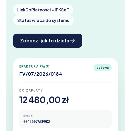
LinkDoPlatnosci + IPKSeF
Status wraca do systemu
Zobacz, jak to działa
EFAKTURA FA(3)
gotowa
FV/07/2026/0184
DO ZAPŁATY
12 480,00 zł
IPKSeF
0042607A3F9K2