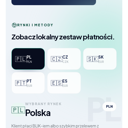
RYNKI I METODY
Zobacz lokalny zestaw płatności.
PL
CZ
SK
🇵🇱
🇨🇿
🇸🇰
PLN
CZK
EUR
PT
ES
🇵🇹
🇪🇸
EUR
EUR
PL
WYBRANY RYNEK
PLN
🇵🇱
Polska
Klient płaci BLIK-iem albo szybkim przelewem z