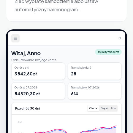
Zleć wypłatę samodzielnie albo ustaw
automatyczny harmonogram.
PL
Witaj, Anno
Interaktywne demo
Podsumowanie Twojego konta
Obrót dziś
Transakcje dziś
3 842,60 zł
28
Obrót w 07.2026
Transakcje w 07.2026
84 520,30 zł
614
Przychód 30 dni
Obszar
Słupki
Linia
2k zł
1k zł