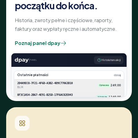
początku do końca.
Historia, zwroty pełne i częściowe, raporty,
faktury oraz wypłaty ręczne i automatyczne.
Poznaj panel dpay
PANEL
Historia transakcji
Ostatnie płatności
dzisiaj
2D4A9EC8-7F21-4F6D-A3B2-4D9C77063D10
249,00
Opłacona
BLIK
8F3C1A54-2B67-4E91-B25D-17F6AC82E043
1 249,00
W trakcie
Karta