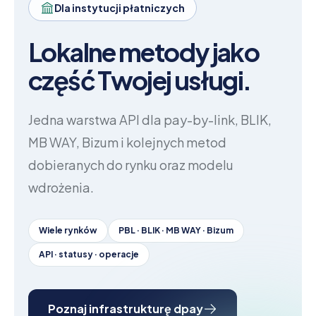
Dla instytucji płatniczych
Lokalne metody jako
część Twojej usługi.
Jedna warstwa API dla pay-by-link, BLIK,
MB WAY, Bizum i kolejnych metod
dobieranych do rynku oraz modelu
wdrożenia.
Wiele rynków
PBL · BLIK · MB WAY · Bizum
API · statusy · operacje
Poznaj infrastrukturę dpay