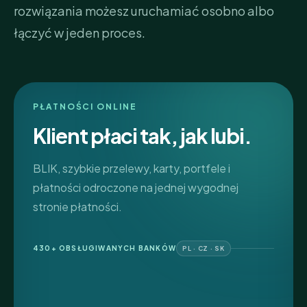
rozwiązania możesz uruchamiać osobno albo
łączyć w jeden proces.
PŁATNOŚCI ONLINE
Klient płaci tak, jak lubi.
BLIK, szybkie przelewy, karty, portfele i
płatności odroczone na jednej wygodnej
stronie płatności.
430+ OBSŁUGIWANYCH BANKÓW
PL · CZ · SK
Banki dostępne w szybkich przelewach
:
Alior Bank, Česká