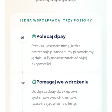
JEDNA WSPÓŁPRACA, TRZY POZIOMY
Polecaj dpay
01
Przekazujesz nam firmę, która
potrzebuje płatności. My prowadzimy
ją dalej, a Ty możesz zarabiać na jej
aktywności.
Pomagaj we wdrożeniu
02
Dodajesz dpay do sklepów i
systemów swoich klientów,
rozszerzając własną ofertę.