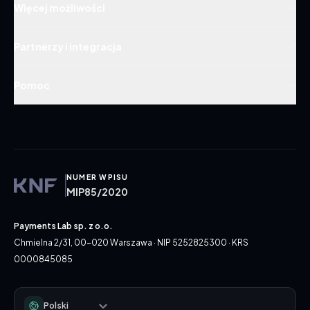
Więcej możliwości
Partnerzy i integracja
Pomoc
NUMER WPISU
MIP85/2020
Payments Lab sp. z o.o.
Chmielna 2/31, 00-020 Warszawa · NIP 5252825300 · KRS
0000845085
Polski