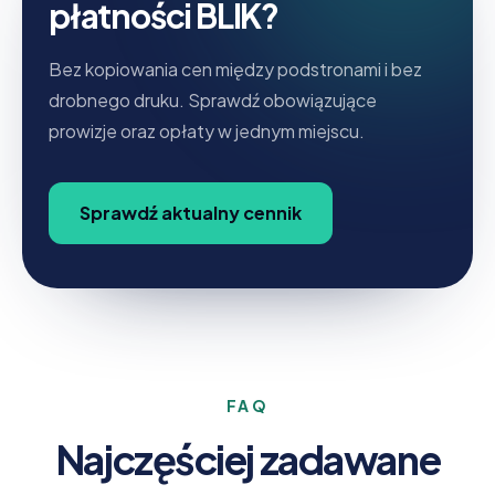
płatności BLIK?
Bez kopiowania cen między podstronami i bez
drobnego druku. Sprawdź obowiązujące
prowizje oraz opłaty w jednym miejscu.
Sprawdź aktualny cennik
FAQ
Najczęściej zadawane