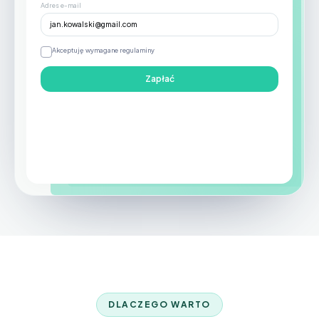
Adres e-mail
jan.kowalski@gmail.com
Akceptuję wymagane regulaminy
Zapłać
Bramka płatnicza dpay z dostępnymi metodami: BLIK, prze
DLACZEGO WARTO